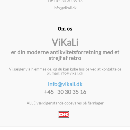
Tlf: +45 30 30 35 16
info@vikali.dk
Om os
ViKaLi
er din moderne antikvitetsforretning med et
strejf af retro
Vi sælger via hjemmeside, og du kan købe hos os ved at kontakte os
pr. mail: info@vikali.dk
info@vikali.dk
+45 30 30 35 16
ALLE værdigenstande opbevares på fjernlager