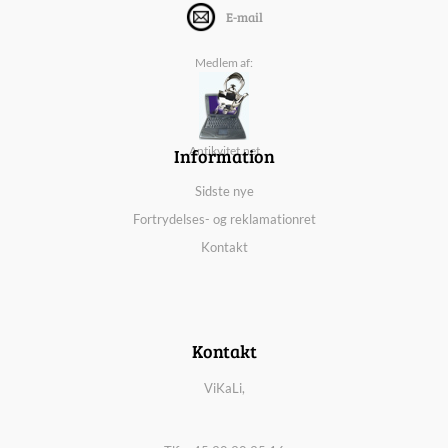
E-mail
Medlem af:
Information
Antikvitet.net
Sidste nye
Fortrydelses- og reklamationret
Kontakt
Kontakt
ViKaLi,