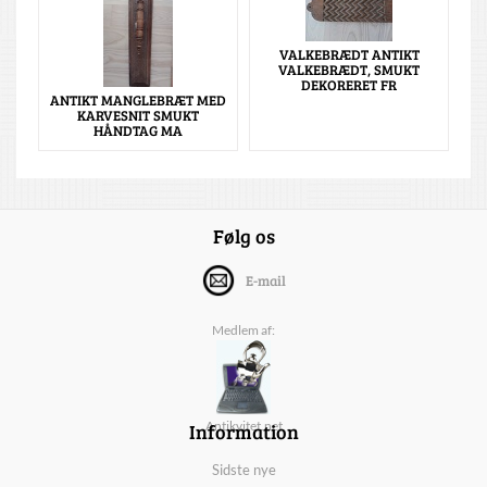
VALKEBRÆDT ANTIKT
VALKEBRÆDT, SMUKT
DEKORERET FR
ANTIKT MANGLEBRÆT MED
KARVESNIT SMUKT
HÅNDTAG MA
Følg os
E-mail
Medlem af:
Information
Antikvitet.net
Sidste nye