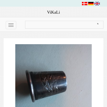
ViKaLi
Toggle
navigation