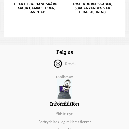
PREN I TRÆ, HÅNDSKÅRET
RYSPINDE REDSKABER,
SMUK GAMMEL PREN,
SOM ANVENDES VED
LAVET AF
BEARBEJDNING
Følg os
E-mail
Medlem af:
Information
Antikvitet.net
Sidste nye
Fortrydelses- og reklamationret