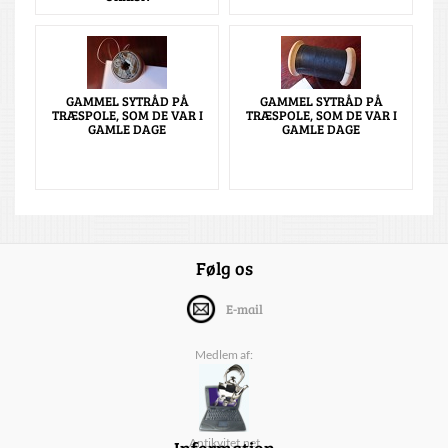
GAMMEL SYTRÅD PÅ
GAMMEL SYTRÅD PÅ
TRÆSPOLE, SOM DE VAR I
TRÆSPOLE, SOM DE VAR I
GAMLE DAGE
GAMLE DAGE
Følg os
E-mail
Medlem af:
Information
Antikvitet.net