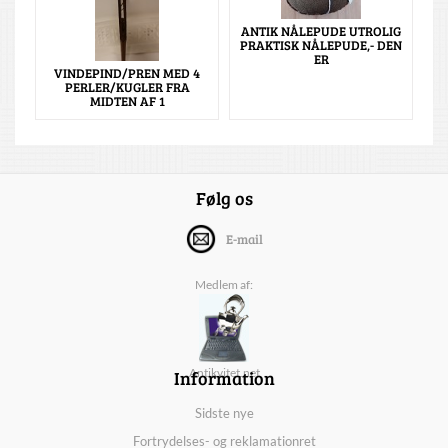
ANTIK NÅLEPUDE UTROLIG
PRAKTISK NÅLEPUDE,- DEN
ER
VINDEPIND/PREN MED 4
PERLER/KUGLER FRA
MIDTEN AF 1
Følg os
E-mail
Medlem af:
Information
Antikvitet.net
Sidste nye
Fortrydelses- og reklamationret