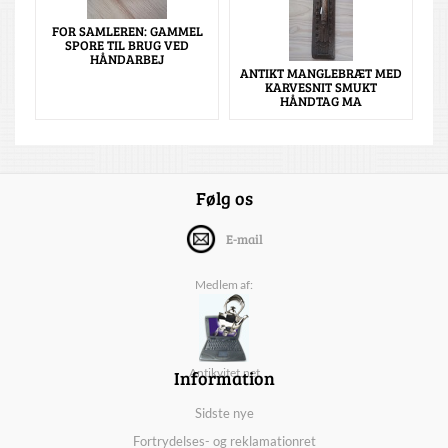
FOR SAMLEREN: GAMMEL
SPORE TIL BRUG VED
HÅNDARBEJ
ANTIKT MANGLEBRÆT MED
KARVESNIT SMUKT
HÅNDTAG MA
Følg os
E-mail
Medlem af:
Information
Antikvitet.net
Sidste nye
Fortrydelses- og reklamationret