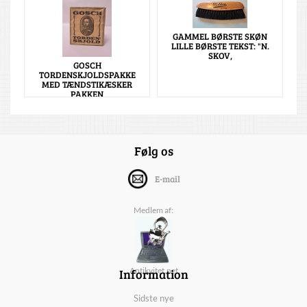
GAMMEL BØRSTE SKØN
LILLE BØRSTE TEKST: "N.
SKOV,
GOSCH
TORDENSKJOLDSPAKKE
MED TÆNDSTIKÆSKER
PAKKEN
Følg os
E-mail
Medlem af:
Information
Antikvitet.net
Sidste nye