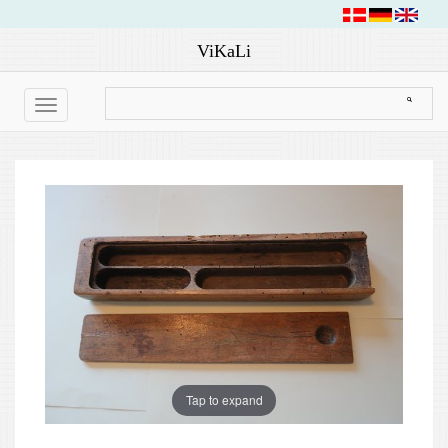
ViKaLi
Toggle
navigation
Tap to expand