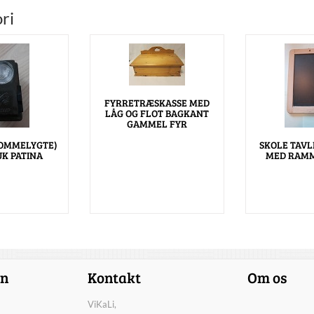
ri
FYRRETRÆSKASSE MED
LÅG OG FLOT BAGKANT
GAMMEL FYR
OMMELYGTE)
SKOLE TAVL
K PATINA
MED RAMM
on
Kontakt
Om os
ViKaLi,