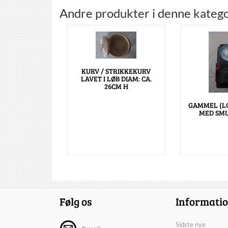
Andre produkter i denne katego
KURV / STRIKKEKURV
LAVET I LØB DIAM: CA.
26CM H
GAMMEL (L
MED SMU
Følg os
Informati
Sidste nye