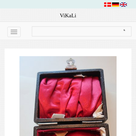
ViKaLi
Toggle
navigation