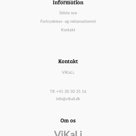
Information
Antikvitet.net
Sidste nye
Fortrydelses- og reklamationret
Kontakt
Kontakt
ViKaLi,
Tlf: +45 30 30 35 16
info@vikali.dk
Om os
ViKaLi