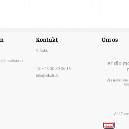
on
Kontakt
Om os
ViKaLi,
reklamationret
er din m
Tlf: +45 30 30 35 16
info@vikali.dk
Vi sælger via
kon
ALLE vær