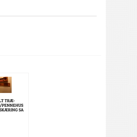
T TRÆ-
/PENNEHUS
SKÆRING SA