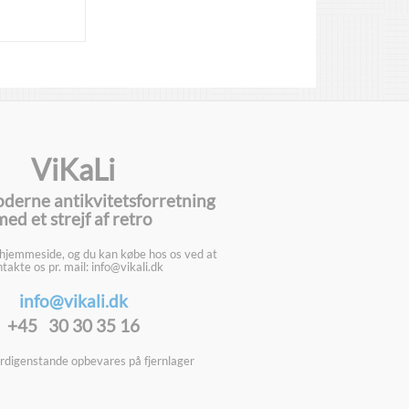
ViKaLi
oderne antikvitetsforretning
med et strejf af retro
 hjemmeside, og du kan købe hos os ved at
takte os pr. mail: info@vikali.dk
info@vikali.dk
+45 30 30 35 16
digenstande opbevares på fjernlager