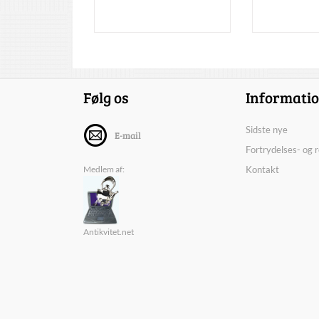
Følg os
Informati
Sidste nye
E-mail
Fortrydelses- og 
Medlem af:
Kontakt
Antikvitet.net