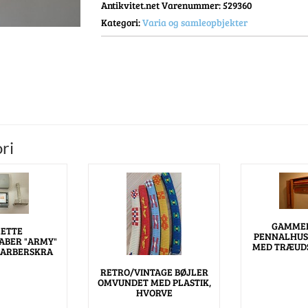
Antikvitet.net Varenummer
: 529360
Kategori:
Varia og samleopbjekter
ri
GAMMEL
LETTE
PENNALHUS
ABER "ARMY"
MED TRÆUD
BARBERSKRA
RETRO/VINTAGE BØJLER
OMVUNDET MED PLASTIK,
HVORVE