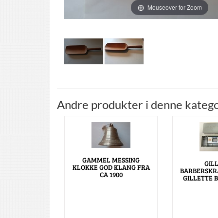
Mouseover for Zoom
Andre produkter i denne katego
GAMMEL MESSING
GIL
KLOKKE GOD KLANG FRA
BARBERSKR
CA 1900
GILLETTE 