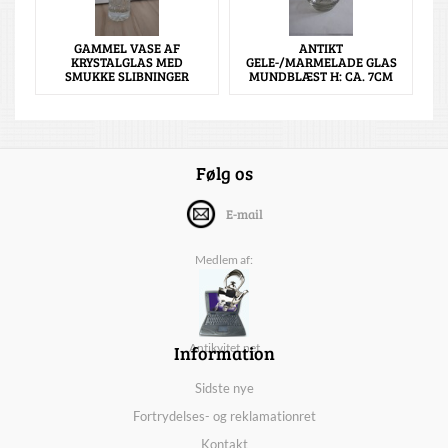
GAMMEL VASE AF
ANTIKT
KRYSTALGLAS MED
GELE-/MARMELADE GLAS
SMUKKE SLIBNINGER
MUNDBLÆST H: CA. 7CM
Følg os
E-mail
Medlem af:
Information
Antikvitet.net
Sidste nye
Fortrydelses- og reklamationret
Kontakt