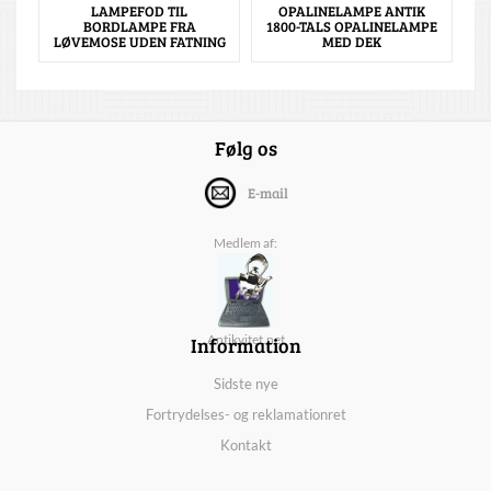
LAMPEFOD TIL
OPALINELAMPE ANTIK
BORDLAMPE FRA
1800-TALS OPALINELAMPE
LØVEMOSE UDEN FATNING
MED DEK
Følg os
E-mail
Medlem af:
Information
Antikvitet.net
Sidste nye
Fortrydelses- og reklamationret
Kontakt