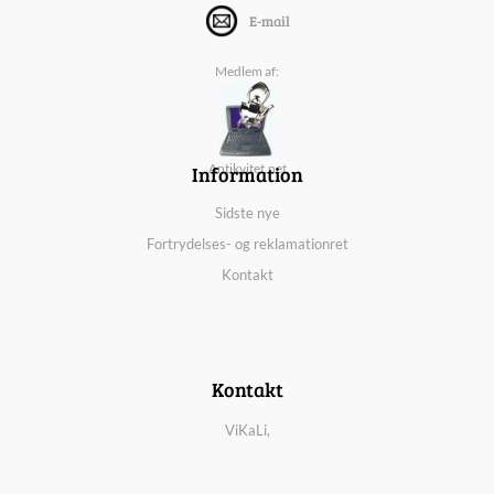
E-mail
Medlem af:
Information
Antikvitet.net
Sidste nye
Fortrydelses- og reklamationret
Kontakt
Kontakt
ViKaLi,