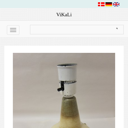
ViKaLi
Toggle
navigation