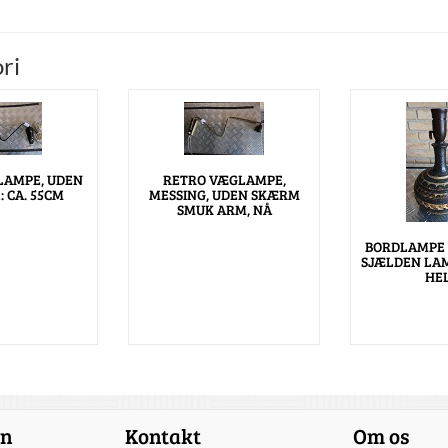
ri
LAMPE, UDEN
RETRO VÆGLAMPE,
 CA. 55CM
MESSING, UDEN SKÆRM
SMUK ARM, NÅ
BORDLAMPE 
SJÆLDEN LAM
HE
on
Kontakt
Om os