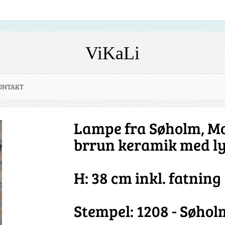
ViKaLi
ONTAKT
Lampe fra Søholm, Mo
brrun keramik med lys
H: 38 cm inkl. fatning
Stempel: 1208 - Søhol