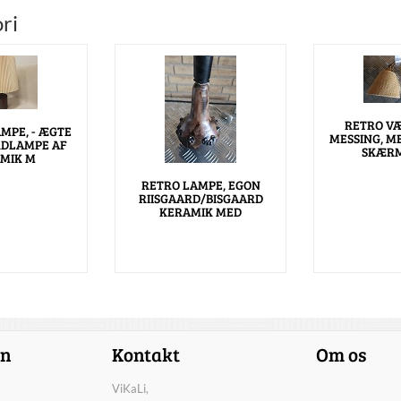
ri
RETRO V
MPE, - ÆGTE
MESSING, M
RDLAMPE AF
SKÆRM
MIK M
RETRO LAMPE, EGON
RIISGAARD/BISGAARD
KERAMIK MED
on
Kontakt
Om os
ViKaLi,