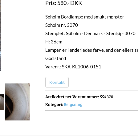
Pris:
580
,-
DKK
Søholm Bordlampe med smukt mønster
Søholm nr. 3070
Stemplet: Søholm - Denmark - Stentøj - 3070
H: 36cm
Lampen er i enderledes farve, end den ellers s
God stand
Varenr.: SKA-KL1006-0151
Kontakt
Antikvitet.net Varenummer
: 554370
Kategori:
Belysning