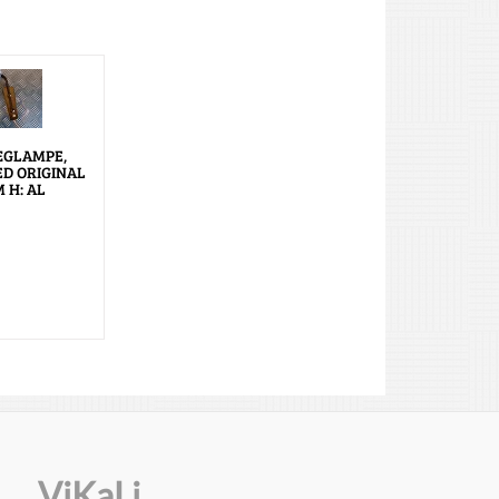
ÆGLAMPE,
ED ORIGINAL
 H: AL
ViKaLi