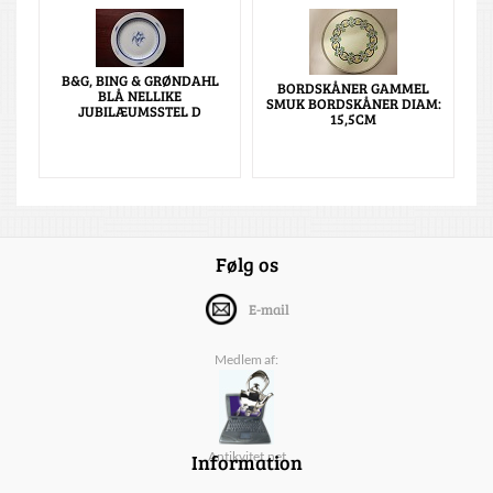
B&G, BING & GRØNDAHL
BORDSKÅNER GAMMEL
BLÅ NELLIKE
SMUK BORDSKÅNER DIAM:
JUBILÆUMSSTEL D
15,5CM
Følg os
E-mail
Medlem af:
Information
Antikvitet.net