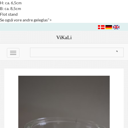
H: ca. 6,5cm
B: ca. 8,5cm
Flot stand
Se også vore andre geleglas">
ViKaLi
Toggle
navigation