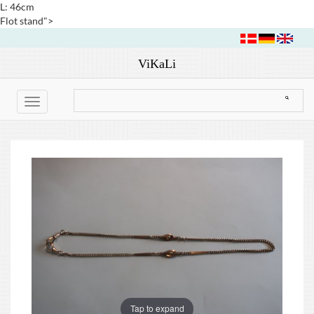
L: 46cm
Flot stand">
ViKaLi
Toggle
navigation
Tap to expand