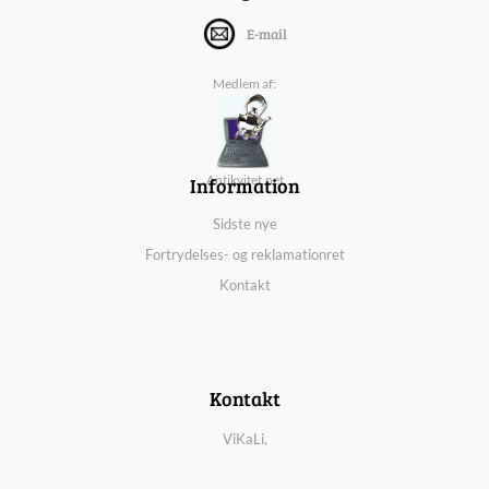
E-mail
Medlem af:
Information
Antikvitet.net
Sidste nye
Fortrydelses- og reklamationret
Kontakt
Kontakt
ViKaLi,