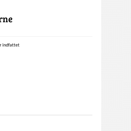
rne
 indfattet