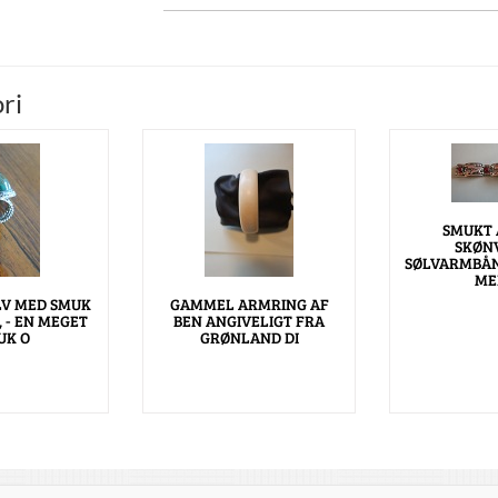
ri
SMUKT 
SKØN
SØLVARMBÅN
ME
LV MED SMUK
GAMMEL ARMRING AF
 - EN MEGET
BEN ANGIVELIGT FRA
UK O
GRØNLAND DI