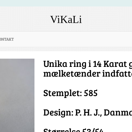
ViKaLi
ONTAKT
Unika ring i 14 Karat
mælketænder indfatt
Stemplet: 585
Design: P. H. J., Danm
Størrelse 53/54