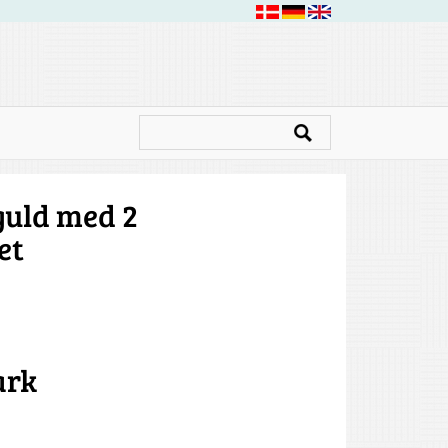
 guld med 2
et
ark