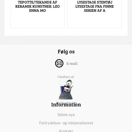
TEPOTTE/TEKANDE AF
LYSESTAGE STENTØJ
KERAMIK KUNSTNER: LEO
LYSESTAGE FRA FINNE
ENNA MO
SERIEN AF A
Følg os
E-mail
Medlem af:
Information
Antikvitet.net
Sidste nye
Fortrydelses- og reklamationret
Kontakt