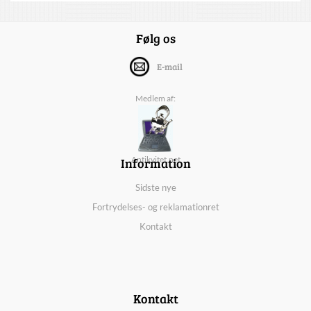
Følg os
E-mail
Medlem af:
Information
Antikvitet.net
Sidste nye
Fortrydelses- og reklamationret
Kontakt
Kontakt