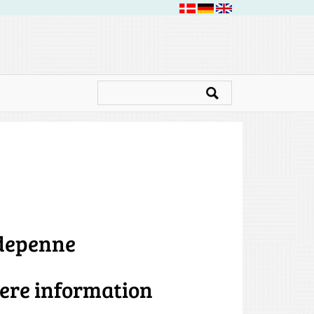
ldepenne
gere information