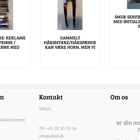
SMUK SERVI
MED INITIAL
RE: REKLAME
GAMMELT
PENNE /
HÅRSMYKKE/HÅRSPÆNDE
ENNE MED
KAN VÆRE HORN, MEN VI
on
Kontakt
Om os
ViKaLi,
reklamationret
er din m
Tlf: +45 30 30 35 16
info@vikali.dk