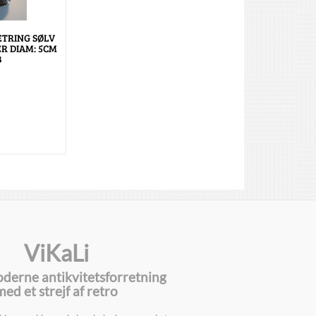
ETRING SØLV
ER DIAM: 5CM
B
ViKaLi
oderne antikvitetsforretning
med et strejf af retro