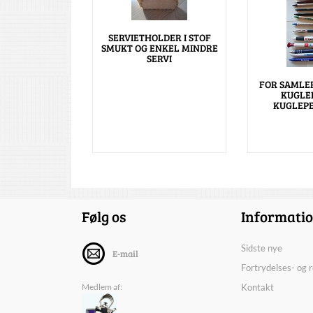
SERVIETHOLDER I STOF
SMUKT OG ENKEL MINDRE
SERVI
FOR SAMLE
KUGLE
KUGLEP
Følg os
Informati
Sidste nye
E-mail
Fortrydelses- og 
Medlem af:
Kontakt