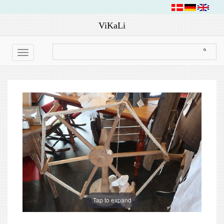
ViKaLi
Toggle
navigation
Tap to expand