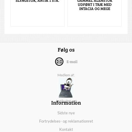
SLYNGSTOK, ANTIK 1 STK.
GAMMEL ALENSTOK
UDFØRT I TRÆ MED
INTACIA OG MEGE
Følg os
E-mail
Medlem af:
Information
Antikvitet.net
Sidste nye
Fortrydelses- og reklamationret
Kontakt